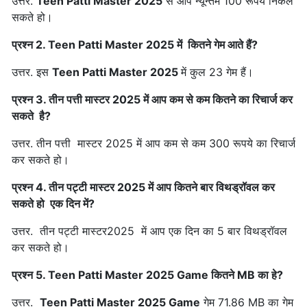
उत्तर.
Teen Patti Master 2025
से आप न्यून्तम 100 रूपये निकल
सकते हो।
प्रश्न 2. Teen Patti Master 2025 में कितने गेम आते हैं?
उत्तर. इस
Teen Patti Master 2025
में कुल 23 गेम हैं।
प्रश्न 3. तीन पत्ती मास्टर 2025 में आप कम से कम कितने का रिचार्ज कर
सकते है?
उत्तर. तीन पत्ती मास्टर 2025 में आप कम से कम 300 रूपये का रिचार्ज
कर सकते हो।
प्रश्न 4. तीन पट्टी मास्टर 2025 में आप कितने बार विथड्रॉवल कर
सकते हो एक दिन में?
उत्तर. तीन पट्टी मास्टर2025 में आप एक दिन का 5 बार विथड्रॉवल
कर सकते हो।
प्रश्न 5. Teen Patti Master 2025 Game कितने MB का हे?
उत्तर.
Teen Patti Master 2025 Game
गेम 71.86 MB का गेम