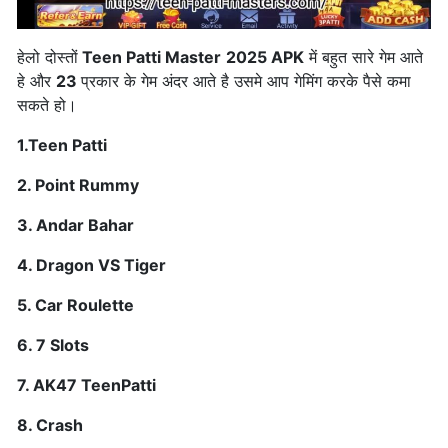
हेलो दोस्तों
Teen Patti Master
2025 APK
में बहुत सारे गेम आते
हे और
23
प्रकार के गेम अंदर आते है उसमे आप गेमिंग करके पैसे कमा
सकते हो।
1.Teen Patti
2. Point Rummy
3. Andar Bahar
4. Dragon VS Tiger
5. Car Roulette
6. 7 Slots
7. AK47 TeenPatti
8. Crash