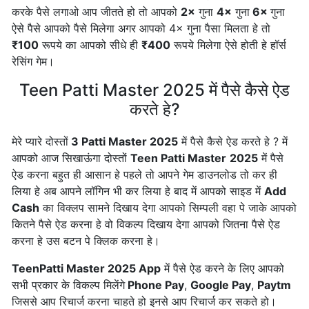
करके पैसे लगाओ आप जीतते हो तो आपको
2×
गुना
4×
गुना
6×
गुना
ऐसे पैसे आपको पैसे मिलेगा अगर आपको 4× गुना पैसा मिलता हे तो
₹100
रूपये का आपको सीधे ही
₹400
रूपये मिलेगा ऐसे होती हे हॉर्स
रेसिंग गेम।
Teen Patti Master 2025 में पैसे कैसे ऐड
करते हे?
मेरे प्यारे दोस्तों
3 Patti Master 2025
में पैसे कैसे ऐड करते हे ? में
आपको आज सिखाऊंगा दोस्तों
Teen Patti Master
2025
में पैसे
ऐड करना बहुत ही आसान हे पहले तो आपने गेम डाउनलोड तो कर ही
लिया हे अब आपने लॉगिन भी कर लिया हे बाद में आपको साइड में
Add
Cash
का विक्लप सामने दिखाय देगा आपको सिम्पली वहा पे जाके आपको
कितने पैसे ऐड करना हे वो विकल्प दिखाय देगा आपको जितना पैसे ऐड
करना हे उस बटन पे क्लिक करना हे।
TeenPatti Master
2025 App
में पैसे ऐड करने के लिए आपको
सभी प्रकार के विकल्प मिलेंगे
Phone Pay
,
Google Pay
,
Paytm
जिससे आप रिचार्ज करना चाहते हो इनसे आप रिचार्ज कर सकते हो।