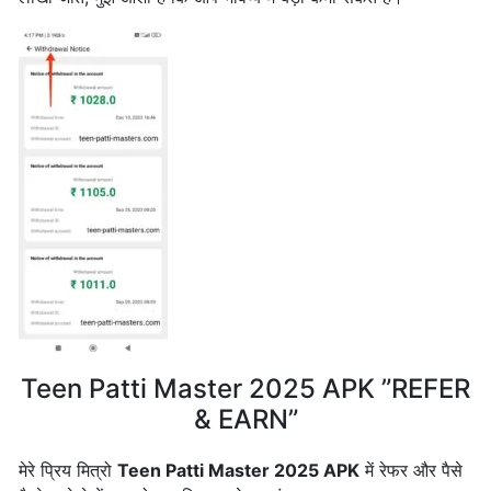
Teen Patti Master 2025 APK ”REFER
& EARN”
मेरे प्रिय मित्रो
Teen Patti Master 2025 APK
में रेफर और पैसे