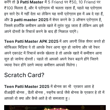
करेंगे तो
3 Patti Master
में 5 Friend पर ₹50, 10 Friend पर
₹100 मिलता है, और ये प्रोग्राम भी चलता रहता हैं, पहले यह प्रोग्राम
इन सारे ऐप में नहीं देता था लेकिन यह सभी प्रोग्राम इस में अब दे रहा हैं,
और
3 patti master 2025
में शेयर करने के 3 ऑप्शन प्रोग्राम है,
जिसमे हालाँकि कमीशन आपके खाते में तुरंत जुड़ जाता है लेकिन आप इसे
अपने दोस्तों के रिचार्ज करने के बाद ही निकाल पाएंगे।
Teen Patti Master APK 2025
में आप अपनी लिंक शेयर करते हो
सोचिअल मिडिया पे तो आपके रेफर आना सुरु हो जायेगा और जो रेफर
अपने एकाउंट में रिचार्ज करके खेलता हे तो आपके खाते में कमीशन आना
सुरु हो जायेगा दोस्तों। पहले तो आपको अपने रेफर बढाने होंगे जितने
ज्यादा रेफर होंगे उतने ज्यादा कमीशन आपको मिलेगा।
Scratch Card?
Teen Patti Master
2025
में बोनस का भी प्रकार आता हे
वीआईपी बोनस , डैली बोनस , स्क्रैच कार्ड जैसे बोनस के प्रकार हे तो में
आपको वो क्या और कैसे आते हे वो समजाता हु।