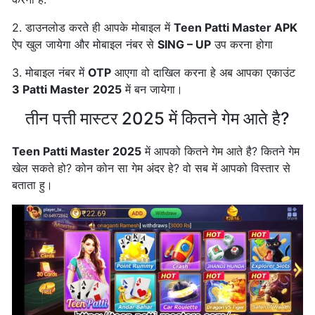
2. डाउनलोड करते ही आपके मोबाइल में
Teen Patti Master APK
ऐप खुल जायेगा और मोबाइल नंबर से
SING – UP
उप करना होगा
3. मोबाइल नंबर में
OTP
आएगा वो दाखिल करना हे अब आपका एकाउंट
3 Patti Master
2025
में बन जायेगा।
तीन पत्ती मास्टर 2025 में कितने गेम आते है?
Teen Patti Master
2025
में आपको कितने गेम आते है? कितने गेम
खेल सकते हो? कोन कोन सा गेम अंदर हे? वो सब में आपको विस्तार से
बताता हु।