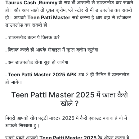
Taurus Cash
,
Rummy
वो सब भी आसानी से डाउनलोड कर सकते
हो। और आप साहो तो गूगल क्रोम, प्ले स्टोर से भी डाउनलोड कर सकते
हो। आपको
Teen Patti Master
सर्च करना हे आप वहा से खोजकर
डाउनलोड कर सकते हो।
.
डाउनलोड बटन पे क्लिक करे
.
क्लिक करते ही आपके मोबाइल में गूगल क्रोम खुलेगा
.
अब डाउनलोड होना सुरु हो जायेगा
. Teen Patti Master
2025 APK
अब 2 ही मिनिट में डाउनलोड
हो जायेगा
Teen Patti Master 2025 में खाता कैसे
खोले ?
मित्रो आपको तीन पट्टी मास्टर 2025 में कैसे एकाउंट बनाना हे वो में
आपको सिखाता हु।
सबसे पहले आपको
Teen Patti Master 2025
ऐप ओपन करना हे