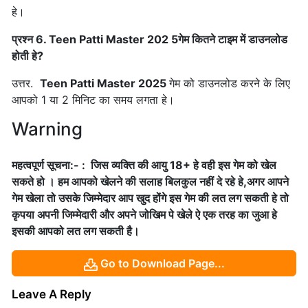
हे।
प्रश्न 6. Teen Patti Master 202 5गेम कितने टाइम में डाउनलोड
होती हे?
उत्तर.
Teen Patti Master 2025
गेम को डाउनलोड करने के लिए
आपको 1 या 2 मिनिट का समय लगता हे।
Warning
महत्वपूर्ण सूचना:- : जिस व्यक्ति की आयु 18+ हे वही इस गेम को खेल
सकते हो । हम आपको खेलने की सलाह बिलकुल नहीं दे रहे हे,अगर आपने
गेम खेला तो उसके जिम्मेदार आप खुद होंगे इस गेम की लत लग सकती हे तो
कृपया अपनी जिम्मेदारी और अपने जोखिम पे खेले ऐ एक तरह का जुआ हे
इसकी आपको लत लग सकती है।
Go to Download Page...
Leave A Reply