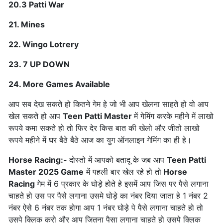
20.3 Patti War
21. Mines
22. Wingo Lotrery
23. 7 UP DOWN
24. More Games Available
आप सब देख सकते हो कितने गेम हे जो भी आप खेलना साहते हो वो आप
खेल सकते हो आप
Teen Patti Master
में गेमिंग करके महीने में लाखो
रूपये कमा सकते हो तो फिर देर किस बात की खेलो और जीतो लाखो
रूपये महीने में घर बैठे बैठे आज का युग ऑनलाइन गेमिंग का ही हे।
Horse Racing:-
दोस्तो में आपको बतादू के जब आप
Teen Patti
Master 2025 Game
में पहली बार खेल रहे हो तो
Horse
Racing
गेम में 6 प्रकार के घोड़े होते हे इसमें आप जिस पर पैसे लगाना
चाहते हो उस पर पैसे लगाना उसमे घोड़े का नंबर दिया जाता हे 1 नंबर 2
नंबर ऐसे 6 नंबर तक होगा आप 1 नंबर घोड़े पे पैसे लगाना चाहते हो तो
उसपे क्लिक करो और आप जितना पैसा लगाना चाहते हो उसपे क्लिक